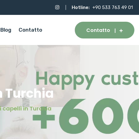
Hotline:
+90 533 763 49 01
Contatto
Blog
Contatto
n Turchia
 capelli in Turchia