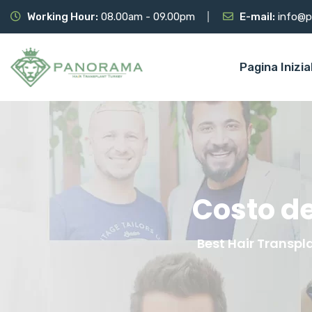
Working Hour:
08.00am - 09.00pm
E-mail:
info@p
Pagina Inizia
Costo de
Best Hair Transpl