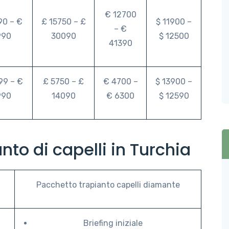
€ 12700
90 – €
£ 15750 – £
$ 11900 –
– €
990
30090
$ 12500
41390
99 – €
£ 5750 – £
€ 4700 –
$ 13900 –
990
14090
€ 6300
$ 12590
anto di capelli in Turchia
Pacchetto trapianto capelli diamante
Briefing iniziale