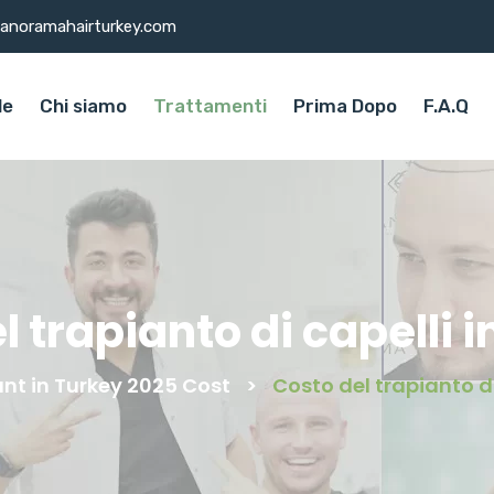
anoramahairturkey.com
le
Chi siamo
Trattamenti
Prima Dopo
F.A.Q
l trapianto di capelli i
ant in Turkey 2025 Cost
>
Costo del trapianto di