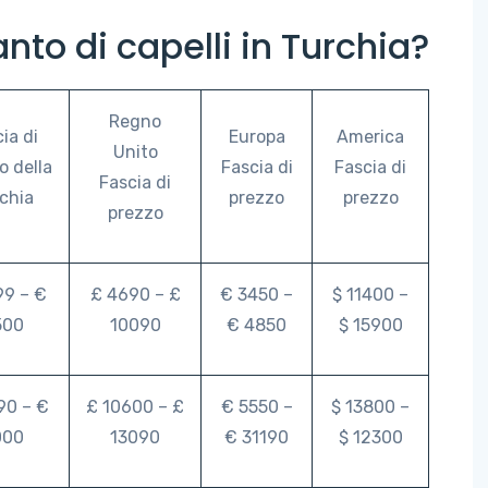
nto di capelli in Turchia?
Regno
ia di
Europa
America
Unito
o della
Fascia di
Fascia di
Fascia di
chia
prezzo
prezzo
prezzo
99 – €
£ 4690 – £
€ 3450 –
$ 11400 –
500
10090
€ 4850
$ 15900
90 – €
£ 10600 – £
€ 5550 –
$ 13800 –
000
13090
€ 31190
$ 12300